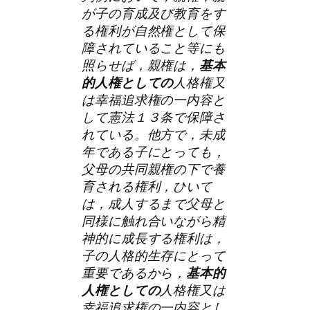
が子の育成及び教育をす
る権利が自然権として保
障されていること等にも
照らせば，親権は，
基本
的人権としての
人格権又
は幸福追求権の一内容と
して憲法１３条で保障さ
れている。他方で，未成
年である子にとっても，
父母の共同親権の下で養
育される権利，ひいて
は，成人するまで父母と
同様に触れ合いながら精
神的に成長する権利は，
子の人格的生存にとって
重要であるから，
基本的
人権としての
人格権又は
幸福追求権の一内容とし