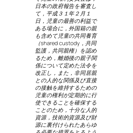
日本の政府報告を審査し
て，平成３１年２月１
日，児童の最善の利益で
ある場合に，外国籍の親
も含めて児童の共同養育
（shared custody，共同
監護，共同親権）を認め
るため，離婚後の親子関
係について定めた法令を
改正し，また，非同居親
との人的な関係及び直接
の接触を維持するための
児童の権利が定期的に行
使できることを確保する
ことのため，十分な人的
資源，技術的資源及び財
源に裏付けられたあらゆ
る必要な措置をとるよう