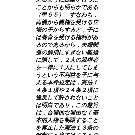
ことからも明らかである
（甲５５）。すなわち，
両親から親権を受ける立
場の子からすると，子に
は養育を受ける権利があ
るのであるから，夫婦関
係の解消にすぎない離婚
に際して，２人の親権者
を一律に１人にしてしま
うという不利益を子に与
える本件規定は，憲法１
４条１項や２４条２項に
違反して許されないこと
は明白であり，この趣旨
は，合理的な理由なく基
本的人権を制限すること
を禁止した憲法１３条の
解釈にも当てはまるもの