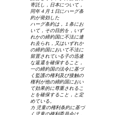
寄託し，日本について，
同年４月１日にハーグ条
約が発効した
ハーグ条約は，１条にお
いて，その目的を，いず
れかの締約国に不法に連
れ去られ，又はいずれか
の締約国において不法に
留置されている子の迅速
な返還を確保すること，
一の締約国の法令に基づ
く監護の権利及び接触の
権利が他の締約国におい
て効果的に尊重されるこ
とを確保すること，と定
めている。
カ 児童の権利条約に基づ
く児童の権利委員会は，