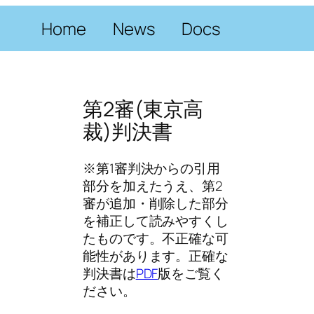
内
Home
News
Docs
容
を
ス
キ
ッ
第2審(東京高
プ
裁)判決書
※第1審判決からの引用
部分を加えたうえ、第2
審が追加・削除した部分
を補正して読みやすくし
たものです。不正確な可
能性があります。正確な
判決書は
PDF
版をご覧く
ださい。