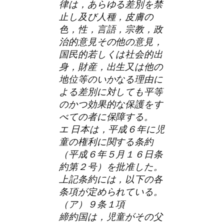
律は，あらゆる差別を禁
止し及び人種，皮膚の
色，性，言語，宗教，政
治的意見その他の意見，
国民的若しくは社会的出
身，財産，出生又は他の
地位等のいかなる理由に
よる差別に対しても平等
のかつ効果的な保護をす
べての者に保障する。
エ 日本は，平成６年に児
童の権利に関する条約
（平成６年５月１６日条
約第２号）を批准した。
上記条約には，以下の各
条項が定められている。
（ア）９条１項
締約国は，児童がその父