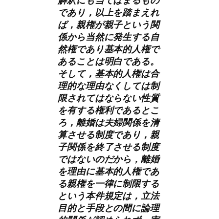
であり，以上を踏まえれ
ば，親権が親子という関
係から当然に発生する自
然権であり基本的人権で
あることは明白である。
そして，基本的人権は合
理的な理由なくしては制
限されてはならない性質
を有する権利であるとこ
ろ，離婚は夫婦関係を清
算させる制度であり，親
子関係を終了させる制度
ではないのだから，離婚
を理由に基本的人権であ
る親権を一律に制限する
という本件規定は，立法
目的と手段との間に論理