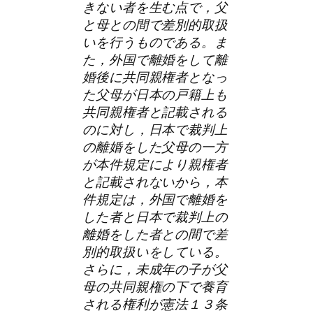
きない者を生む点で，父
と母との間で差別的取扱
いを行うものである。ま
た，外国で離婚をして離
婚後に共同親権者となっ
た父母が日本の戸籍上も
共同親権者と記載される
のに対し，日本で裁判上
の離婚をした父母の一方
が本件規定により親権者
と記載されないから，本
件規定は，外国で離婚を
した者と日本で裁判上の
離婚をした者との間で差
別的取扱いをしている。
さらに，未成年の子が父
母の共同親権の下で養育
される権利が憲法１３条