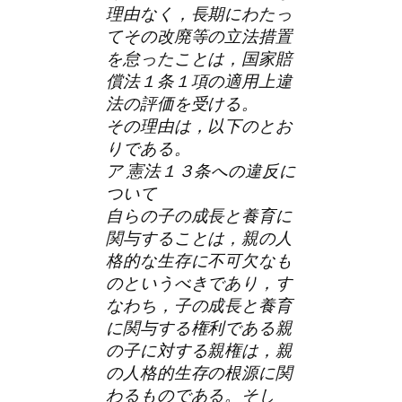
理由なく，長期にわたっ
てその改廃等の立法措置
を怠ったことは，国家賠
償法１条１項の適用上違
法の評価を受ける。
その理由は，以下のとお
りである。
ア 憲法１３条への違反に
ついて
自らの子の成長と養育に
関与することは，親の人
格的な生存に不可欠なも
のというべきであり，す
なわち，子の成長と養育
に関与する権利である親
の子に対する親権は，親
の人格的生存の根源に関
わるものである。そし