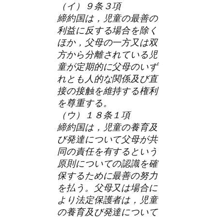
（イ）９条３項
締約国は，児童の最善の
利益に反する場合を除く
ほか，父母の一方又は双
方から分離されている児
童が定期的に父母のいず
れとも人的な関係及び直
接の接触を維持する権利
を尊重する。
（ウ）１８条１項
締約国は，児童の養育及
び発達について父母が共
同の責任を有するという
原則についての認識を確
保するために最善の努力
を払う。父母又は場合に
より法定保護者は，児童
の養育及び発達について