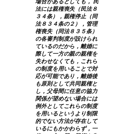
場合があるとしても， 民
法には親権喪失（民法８
３４条），親権停止（同
法８３４条の２），管理
権喪失（同法８３５条）
の各審判制度が設けられ
ているのだから，離婚に
際して一方の親の親権を
失わせなくても，これら
の制度を用いることで対
応が可能であり，離婚後
も原則として共同親権と
し，父母間に任意の協力
関係が望めない場合には
例外としてこれらの制度
を用いるというより制限
的でない方法が存在して
いるにもかかわらず，一