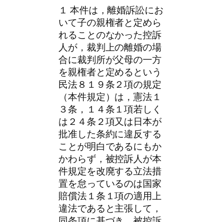
１ 本件は，離婚訴訟にお
いて子の親権者と定めら
れることのなかった控訴
人が，裁判上の離婚の場
合に裁判所が父母の一方
を親権者と定めるという
民法８１９条２項の規定
（本件規定）は，憲法１
３条，１４条１項若しく
は２４条２項又は日本が
批准した条約に違反する
ことが明白であるにもか
かわらず，被控訴人が本
件規定を改廃する立法措
置を怠っているのは国家
賠償法１条１項の適用上
違法であると主張して，
同条項に基づき，被控訴