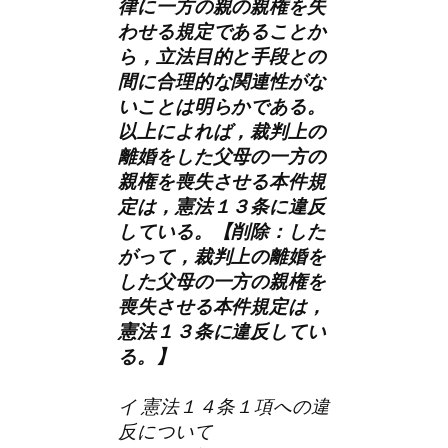
律に一方の親の親権を失
わせる規定であることか
ら，立法目的と手段との
間に合理的な関連性がな
いことは明らかである。
以上によれば，裁判上の
離婚をした父母の一方の
親権を喪失させる本件規
定は，憲法１３条に違反
している。【削除：した
がって，裁判上の離婚を
した父母の一方の親権を
喪失させる本件規定は，
憲法１３条に違反してい
る。】
イ 憲法１４条１項への違
反について