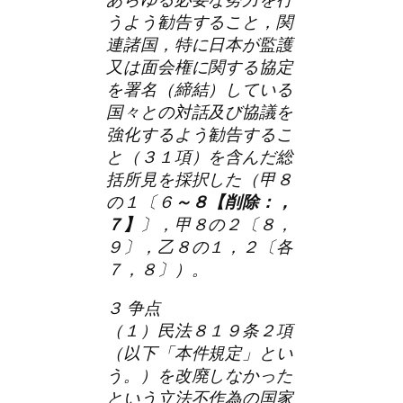
うよう勧告すること，関
連諸国，特に日本が監護
又は面会権に関する協定
を署名（締結）している
国々との対話及び協議を
強化するよう勧告するこ
と（３１項）を含んだ総
括所見を採択した（甲８
の１〔６
～８【削除：，
７】
〕，甲８の２〔８，
９〕，乙８の１，２〔各
７，８〕）。
３ 争点
（１）民法８１９条２項
（以下「本件規定」とい
う。）を改廃しなかった
という立法不作為の国家