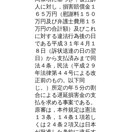
人に対し，損害賠償金１
６５万円（慰謝料１５０
万円及び弁護士費用１５
万円の合計額）及びこれ
に対する違法行為後の日
である平成３１年４月１
８日（訴状送達の日の翌
日）から支払済みまで同
法４条，民法（平成２９
年法律第４４号による改
正前のもの。以下同
じ。）所定の年５分の割
合による遅延損害金の支
払を求める事案である。
原審は，本件規定は憲法
１３条，１４条１項若し
くは２４条２項又は日本
が批准した条約に違反す