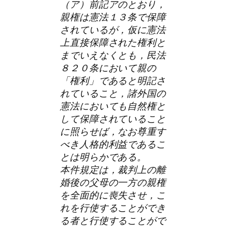
（ア）前記アのとおり，
親権は憲法１３条で保障
されているが，仮に憲法
上直接保障された権利と
までいえなくとも，民法
８２０条において親の
「権利」であると明記さ
れていること，諸外国の
憲法においても自然権と
して保障されていること
に照らせば，なお尊重す
べき人格的利益であるこ
とは明らかである。
本件規定は，裁判上の離
婚後の父母の一方の親権
を全面的に喪失させ，こ
れを行使することができ
る者と行使することがで