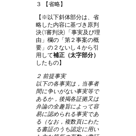
３ 【省略】
【※以下斜体部分は、省
略した内容に基づき原判
決(1審判決)「事実及び理
由」欄の「第２事案の概
要」の２ないし４から引
用して
補正（太字部分）
したもの】
２ 前提事実
以下の各事実は，当事者
間に争いがない事実等で
あるか，後掲各証拠又は
弁論の全趣旨によって容
易に認められる事実であ
る（なお，複数頁にわた
る書証のうち認定に用い