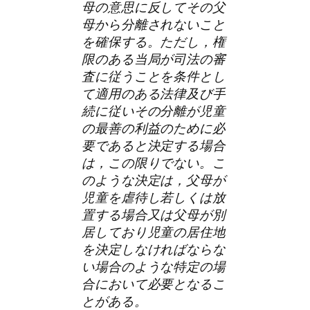
母の意思に反してその父
母から分離されないこと
を確保する。ただし，権
限のある当局が司法の審
査に従うことを条件とし
て適用のある法律及び手
続に従いその分離が児童
の最善の利益のために必
要であると決定する場合
は，この限りでない。こ
のような決定は，父母が
児童を虐待し若しくは放
置する場合又は父母が別
居しており児童の居住地
を決定しなければならな
い場合のような特定の場
合において必要となるこ
とがある。