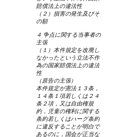
賠償法上の違法性
（２）損害の発生及びそ
の額
４ 争点に関する当事者の
主張
（１）本件規定を改廃し
なかったという立法不作
為の国家賠償法上の違法
性
（原告の主張）
本件規定が憲法１３条，
１４条１項若しくは２４
条２項，又は自由権規
約，児童の権利に関する
条約若しくはハーグ条約
に違反することが明白で
あるのに，国会が正当な