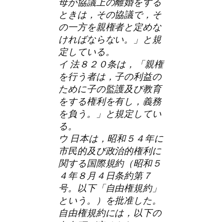
母が協議上の離婚をする
ときは，その協議で，そ
の一方を親権者と定めな
ければならない。」と規
定している。
イ 法８２０条は，「親権
を行う者は，子の利益の
ために子の監護及び教育
をする権利を有し，義務
を負う。」と規定してい
る。
ウ 日本は，昭和５４年に
市民的及び政治的権利に
関する国際規約（昭和５
４年８月４日条約第７
号。以下「自由権規約」
という。）を批准した。
自由権規約には，以下の