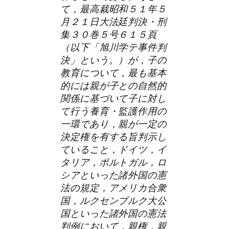
て，最高裁昭和５１年５
月２１日大法廷判決・刑
集３０巻５号６１５頁
（以下「旭川学テ事件判
決」という。）が，子の
教育について，最も基本
的には親が子との自然的
関係に基づいて子に対し
て行う養育・監護作用の
一環であり，親が一定の
決定権を有する旨判示し
ていること，ドイツ，イ
タリア，ポルトガル，ロ
シアといった諸外国の憲
法の規定，アメリカ合衆
国，ルクセンブルク大公
国といった諸外国の憲法
判例において，親権，親