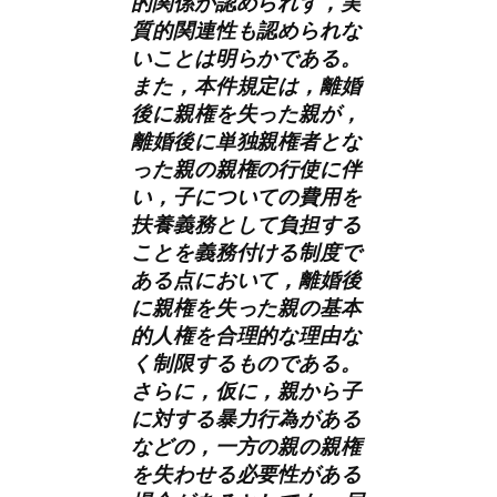
的関係が認められず，実
質的関連性も認められな
いことは明らかである。
また，本件規定は，離婚
後に親権を失った親が，
離婚後に単独親権者とな
った親の親権の行使に伴
い，子についての費用を
扶養義務として負担する
ことを義務付ける制度で
ある点において，離婚後
に親権を失った親の基本
的人権を合理的な理由な
く制限するものである。
さらに，仮に，親から子
に対する暴力行為がある
などの，一方の親の親権
を失わせる必要性がある