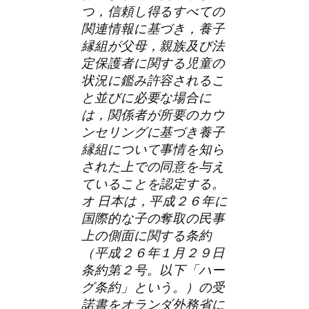
つ，信頼し得るすべての
関連情報に基づき，養子
縁組が父母，親族及び法
定保護者に関する児童の
状況に鑑み許容されるこ
と並びに必要な場合に
は，関係者が所要のカウ
ンセリングに基づき養子
縁組について事情を知ら
された上での同意を与え
ていることを認定する。
オ 日本は，平成２６年に
国際的な子の奪取の民事
上の側面に関する条約
（平成２６年１月２９日
条約第２号。以下「ハー
グ条約」という。）の受
諾書をオランダ外務省に