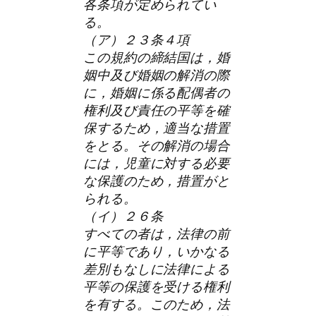
各条項が定められてい
る。
（ア）２３条４項
この規約の締結国は，婚
姻中及び婚姻の解消の際
に，婚姻に係る配偶者の
権利及び責任の平等を確
保するため，適当な措置
をとる。その解消の場合
には，児童に対する必要
な保護のため，措置がと
られる。
（イ）２６条
すべての者は，法律の前
に平等であり，いかなる
差別もなしに法律による
平等の保護を受ける権利
を有する。このため，法