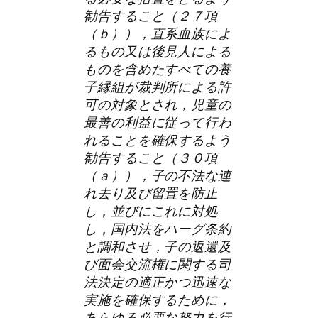
勧告すること（２７項
（ｂ）），直系血族によ
るもの又は後見人による
ものを含めたすべての養
子縁組が裁判所による許
可の対象とされ，児童の
最善の利益に従って行わ
れることを確保するよう
勧告すること（３０項
（ａ）），子の不法な連
れ去り及び留置を防止
し，並びにこれに対処
し，国内法をハーグ条約
と調和させ，子の返還及
び面会交流権に関する司
法決定の適正かつ迅速な
実施を確保するために，
あらゆる必要な努力を行