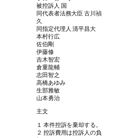
被控訴人 国
同代表者法務大臣 古川禎
久
同指定代理人 清平昌大
本村行広
佐伯剛
伊藤修
吉木智宏
倉重龍輔
志田智之
高橋あゆみ
生部雅敏
山本勇治
主文
１ 本件控訴を棄却する。
２ 控訴費用は控訴人の負