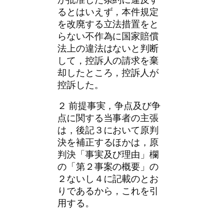
るとはいえず，本件規定
を改廃する立法措置をと
らない不作為に国家賠償
法上の違法はないと判断
して，控訴人の請求を棄
却したところ，控訴人が
控訴した。
２ 前提事実，争点及び争
点に関する当事者の主張
は，後記３において原判
決を補正するほかは，原
判決「事実及び理由」欄
の「第２事案の概要」の
２ないし４に記載のとお
りであるから，これを引
用する。