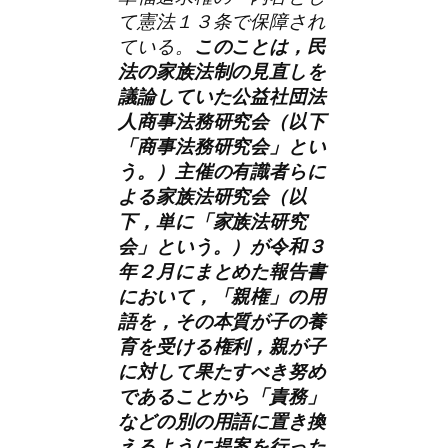
て憲法１３条で保障され
ている。
このことは，民
法の家族法制の見直しを
議論していた公益社団法
人商事法務研究会（以下
「商事法務研究会」とい
う。）主催の有識者らに
よる家族法研究会（以
下，単に「家族法研究
会」という。）が令和３
年２月にまとめた報告書
において，「親権」の用
語を，その本質が子の養
育を受ける権利，親が子
に対して果たすべき努め
であることから「責務」
などの別の用語に置き換
えるように提案を行った