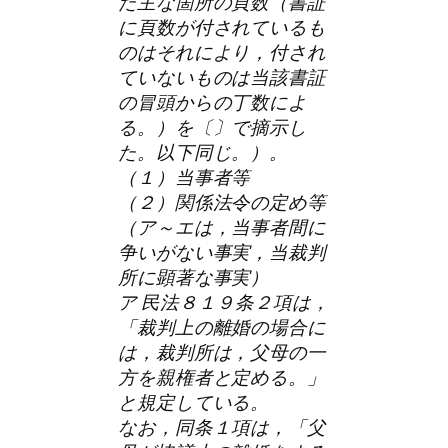
た主な箇所の頁数（書証
に頁数が付されているも
のはそれにより，付され
ていないものは当該書証
の冒頭からの丁数によ
る。）を〔〕で摘示し
た。以下同じ。）。
（１）当事者等
（２）関係法令の定め等
（ア～エは，当事者間に
争いがない事実，当裁判
所に顕著な事実）
ア 民法８１９条２項は，
「裁判上の離婚の場合に
は，裁判所は，父母の一
方を親権者と定める。」
と規定している。
なお，同条１項は，「父