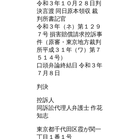
令和３年１０月２８日判
決言渡 同日原本領収 裁
判所書記官
令和３年（ネ）第１２９
７号 損害賠償請求控訴事
件（原審・東京地方裁判
所平成３１年（ワ）第７
５１４号）
口頭弁論終結日 令和３年
７月８日
判決
控訴人
同訴訟代理人弁護士 作花
知志
東京都千代田区霞が関一
丁目１番１号