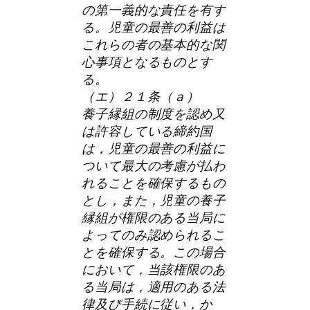
の第一義的な責任を有す
る。児童の最善の利益は
これらの者の基本的な関
心事項となるものとす
る。
（エ）２１条（ａ）
養子縁組の制度を認め又
は許容している締約国
は，児童の最善の利益に
ついて最大の考慮が払わ
れることを確保するもの
とし，また，児童の養子
縁組が権限のある当局に
よってのみ認められるこ
とを確保する。この場合
において，当該権限のあ
る当局は，適用のある法
律及び手続に従い，か