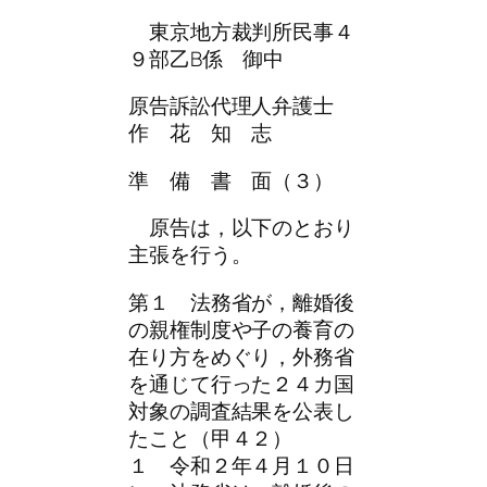
東京地方裁判所民事４
９部乙B係 御中
原告訴訟代理人弁護士
作 花 知 志
準 備 書 面（３）
原告は，以下のとおり
主張を行う。
第１ 法務省が，離婚後
の親権制度や子の養育の
在り方をめぐり，外務省
を通じて行った２４カ国
対象の調査結果を公表し
たこと（甲４２）
１ 令和２年４月１０日