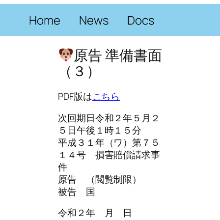
内
Home
News
Docs
容
を
ス
原告 準備書面
キ
（３）
ッ
プ
PDF版は
こちら
次回期日令和２年５月２
５日午後１時１５分
平成３１年（ワ）第７５
１４号 損害賠償請求事
件
原告 （閲覧制限）
被告 国
令和２年 月 日